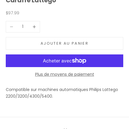
Caraffe Lattego
Prix de vente
$97.99
Diminuer la quantité
Augmenter la quantité
AJOUTER AU PANIER
Plus de moyens de paiement
Compatible sur machines automatiques Philips Lattego
2200/3200/4300/5400.