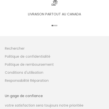
LIVRAISON PARTOUT AU CANADA
Aller à l'élément 1
Aller à l'élément 2
Aller à l'élément 3
Aller à l'élément 4
Rechercher
Politique de confidentialité
Politique de remboursement
Conditions d'utilisation
Responsabilité Réparation
Un gage de confiance
votre satisfaction sera toujours notre prioritée