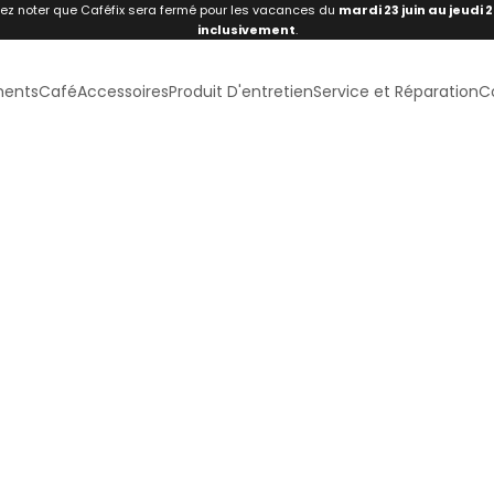
lez noter que Caféfix sera fermé pour les vacances du
mardi 23 juin au jeudi 2
inclusivement
.
ments
Café
Accessoires
Produit D'entretien
Service et Réparation
C