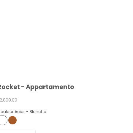
Rocket - Appartamento
rix de vente
2,800.00
ouleur:
Acier - Blanche
Acier - Blanche
Acier - Cuivre