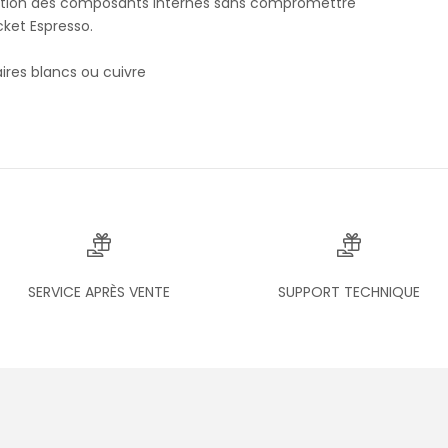
position des composants internes sans compromettre
cket Espresso.
ires blancs ou cuivre
SERVICE APRÈS VENTE
SUPPORT TECHNIQUE