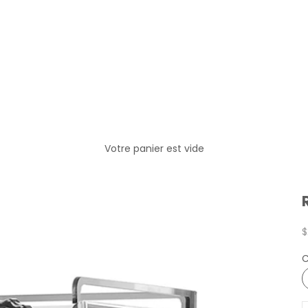
Votre panier est vide
P
$
C