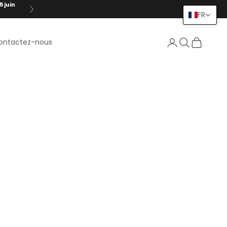
5 juin
Suivant
FR
Connexion
Recherche
Panier
ontactez-nous