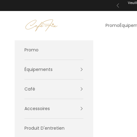
Passer au contenu
Veuil
Précédent
Centre Caféfix
Promo
Équipe
Promo
Équipements
Café
Accessoires
Produit D'entretien