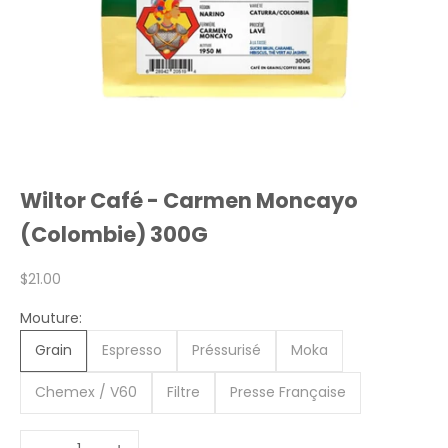
Wiltor Café - Carmen Moncayo
(Colombie) 300G
Prix de vente
$21.00
Mouture:
Grain
Espresso
Préssurisé
Moka
Chemex / V60
Filtre
Presse Française
Diminuer la quantité
Augmenter la quantité