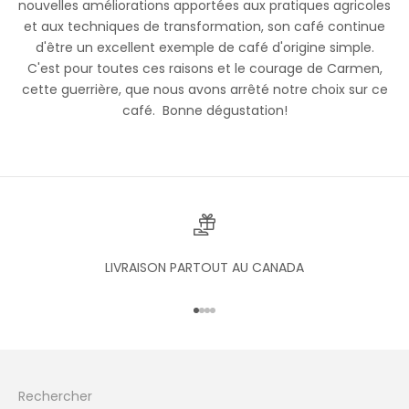
nouvelles améliorations apportées aux pratiques agricoles
et aux techniques de transformation, son café continue
d'être un excellent exemple de café d'origine simple.
C'est pour toutes ces raisons et le courage de Carmen,
cette guerrière, que nous avons arrêté notre choix sur ce
café. Bonne dégustation!
LIVRAISON PARTOUT AU CANADA
Aller à l'élément 1
Aller à l'élément 2
Aller à l'élément 3
Aller à l'élément 4
Rechercher